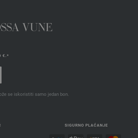
OSSA VUNE
 €.*
ože se iskoristiti samo jedan bon.
Ć
SIGURNO PLAĆANJE