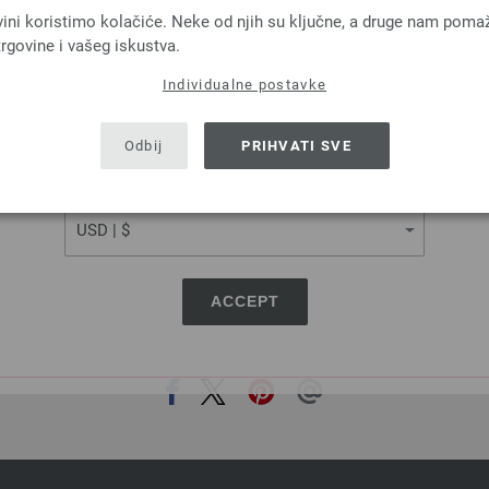
LANGUAGE
OL Baby Uni/Print 50g
ELASTICO
vini koristimo kolačiće. Neke od njih su ključne, a druge nam poma
 % Djevicavuna Merino
96 % Pamuk, 4 % Polyester
rgovine i vašeg iskustva.
a: otprilike 220 m / 50 g
Dužina: otprilike 160 m 
Individualne postavke
Većina igle: 2,5 - 3
Većina igle: 3,5 - 4,
SHIPPING TO
3,74 € - 5,46 €
4,16 €
USA - The United States of America
4,35 $ - 6,35 $
4,84 $
Odbij
PRIHVATI SVE
troškovi za dostavu, Osnovna cijena:
74,80 € -
bez PDV-a, dodatno troškovi za dostavu, Osn
109,20 €
/ kg
kg
CURRENCY
ACCEPT
PODIJELI OVU STRANICU