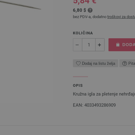
5,84 €
6,80 $
bez PDV-a, dodatno
troškovi za dost
KOLIČINA
DODA
Dodaj na listu želja
Pit
OPIS
Kružna igla za pletenje nehrđa
EAN: 4033493286909