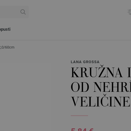
pusti
 2,0/60cm
LANA GROSSA
KRUŽNA I
OD NEHR
VELIČINE