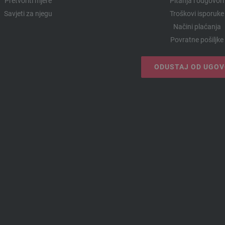
Pretvoriti mjere
Pitanja i odgovori
Savjeti za njegu
Troškovi isporuke
Načini plaćanja
Povratne pošiljke
ODUSTAJ OD UGO