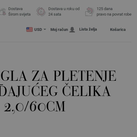
Dostava
Dostava u roku od
125 dana
Širom svijeta
24 sata
pravo na povrat robe
Lista želja
USD
Moj račun
Košarica
GLA ZA PLETENJE
ĐAJUĆEG ČELIKA
 2,0/60CM