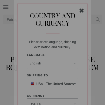
COUNTRY AND
CURRENCY
USD
Moj račun
Please select language, shipping
LANA GROSSA
destination and currency.
KRUŽNA IGLA ZA
LANGUAGE
PLETENJE-DRVO U VIŠE
BOJA VELIČINE 3,0/60 CM
SHIPPING TO
USA - The United States
of America
CURRENCY