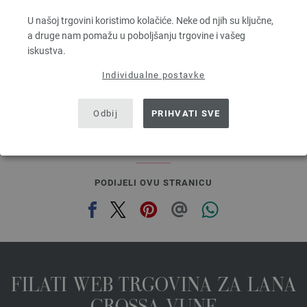
100 % Djevicavuna Merino
Dužina: otprilike 80 m / 50 g
U našoj trgovini koristimo kolačiće. Neke od njih su ključne,
Većina igle: 4,5 - 5,5
a druge nam pomažu u poboljšanju trgovine i vašeg
3,28 €
RRP:
5,00 €
iskustva.
3,82 $
RRP:
5,82 $
bez PDV-a, dodatno troškovi za dostavu, Osnovna cijena:
65,60 €
/ kg
Individualne postavke
prev
next
Odbij
PRIHVATI SVE
PODIJELI OVU STRANICU
FILATI WEB TRGOVINA ZA LANA