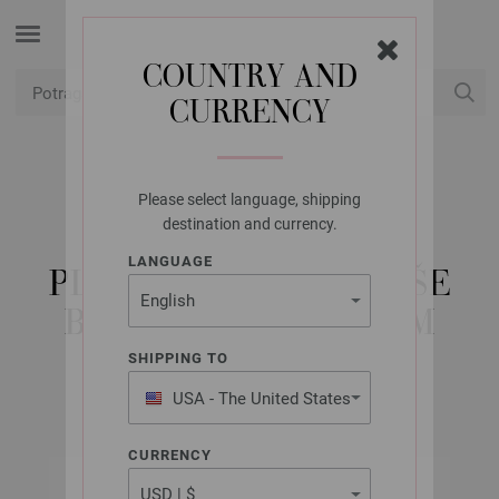
COUNTRY AND
CURRENCY
USD
Moj račun
Please select language, shipping
LANA GROSSA
destination and currency.
KRUŽNA IGLA ZA
LANGUAGE
PLETENJE-DRVO U VIŠE
BOJA U BOJI 6,5/60CM
SHIPPING TO
USA - The United States
of America
CURRENCY