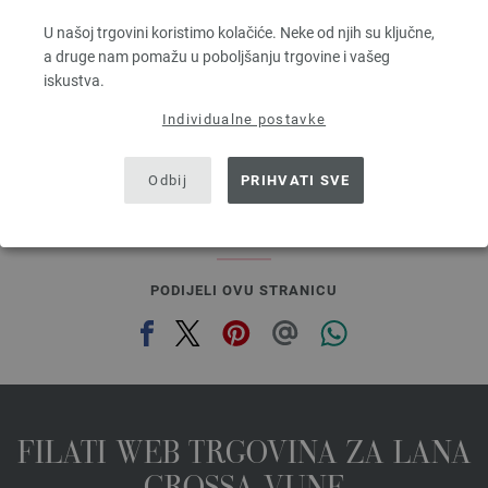
100 % Djevicavuna Merino
Dužina: otprilike 160 m / 50 g
U našoj trgovini koristimo kolačiće. Neke od njih su ključne,
Većina igle: 3 - 3,5
a druge nam pomažu u poboljšanju trgovine i vašeg
5,46 €
iskustva.
6,38 $
bez PDV-a, dodatno troškovi za dostavu, Osnovna cijena:
109,20 €
/ kg
Individualne postavke
prev
next
Odbij
PRIHVATI SVE
PODIJELI OVU STRANICU
FILATI WEB TRGOVINA ZA LANA