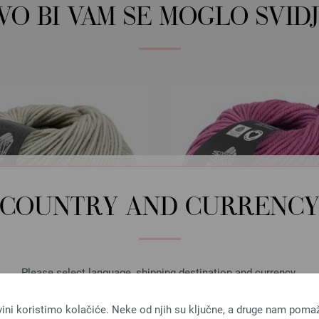
OVO BI VAM SE MOGLO SVIDJ
COUNTRY AND CURRENC
Please select language, shipping destination and currency.
LANGUAGE
vini koristimo kolačiće. Neke od njih su ključne, a druge nam poma
Lana Grossa
Lana Grossa