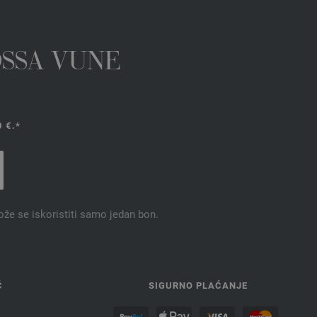
OSSA VUNE
 €.*
ože se iskoristiti samo jedan bon.
Ć
SIGURNO PLAĆANJE