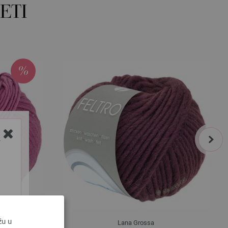
ETI
next
Y
žu u
Lana Grossa