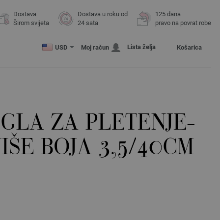
Dostava
Dostava u roku od
125 dana
Širom svijeta
24 sata
pravo na povrat robe
Lista želja
USD
Moj račun
Košarica
GLA ZA PLETENJE-
IŠE BOJA 3,5/40CM