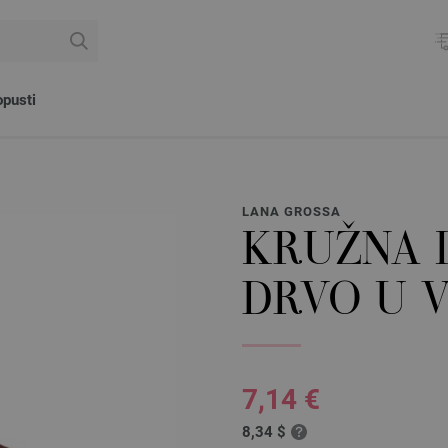
pusti
LANA GROSSA
KRUŽNA I
DRVO U V
7,14 €
8,34 $