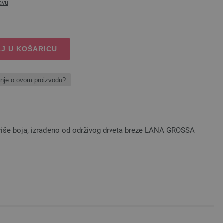
avu
J U KOŠARICU
anje o ovom proizvodu?
u više boja, izrađeno od održivog drveta breze LANA GROSSA