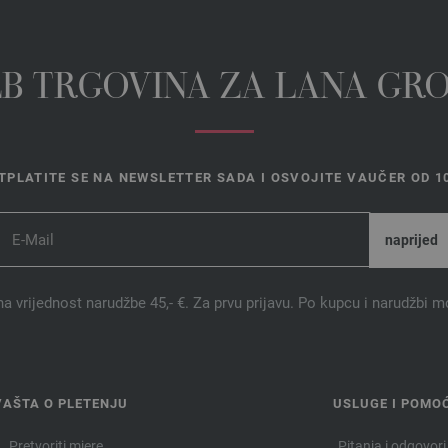
EB TRGOVINA ZA LANA GR
TPLATITE SE NA NEWSLETTER SADA I OSVOJITE VAUČER OD 10
na vrijednost narudžbe 45,- €. Za prvu prijavu. Po kupcu i narudžbi m
VAŠTA O PLETENJU
USLUGE I POMO
Pretvoriti mjere
Pitanja i odgovori