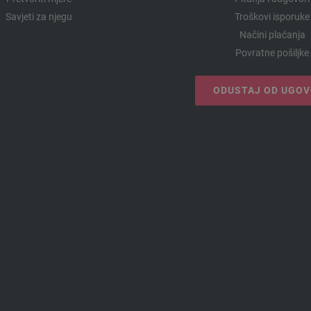
Savjeti za njegu
Troškovi isporuke
Načini plaćanja
Povratne pošiljke
ODUSTAJ OD UGO