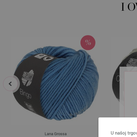
I 
prev
U našoj trgo
Lana Grossa