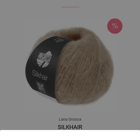
Lana Grossa
SILKHAIR
70 % Mohair, 30 % Svila