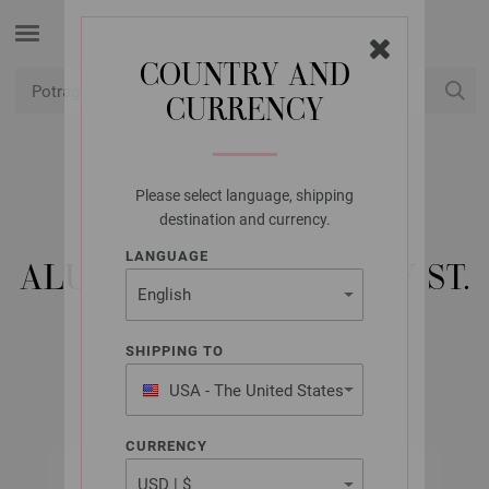
COUNTRY AND
CURRENCY
USD
Moj račun
Please select language, shipping
LANA GROSSA
destination and currency.
KRUŽNA IGLA
LANGUAGE
ALUMINIJSKA RAINBOW ST.
9,0/60 CM
SHIPPING TO
USA - The United States
of America
CURRENCY