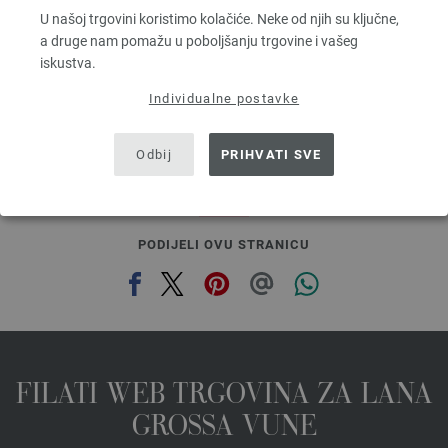
Dužina: otprilike 210 m / 25 g
U našoj trgovini koristimo kolačiće. Neke od njih su ključne,
Većina igle: 4,5 - 5
a druge nam pomažu u poboljšanju trgovine i vašeg
6,64 € - 8,36 €
iskustva.
7,73 $ - 9,73 $
bez PDV-a, dodatno troškovi za dostavu, Osnovna cijena:
265,60 € - 334,40 €
/ kg
Individualne postavke
prev
next
Odbij
PRIHVATI SVE
PODIJELI OVU STRANICU
FILATI WEB TRGOVINA ZA LANA
GROSSA VUNE