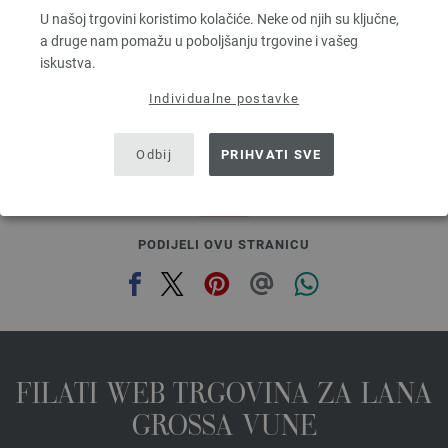
Dužina: otprilike 80 m / 50 g
U našoj trgovini koristimo kolačiće. Neke od njih su ključne,
Većina igle: 4,5 - 5,5
a druge nam pomažu u poboljšanju trgovine i vašeg
3,28 €
RRP:
5,00 €
iskustva.
3,82 $
RRP:
5,82 $
bez PDV-a, dodatno troškovi za dostavu, Osnovna cijena:
65,60 €
/ kg
Individualne postavke
prev
next
Odbij
PRIHVATI SVE
PODIJELI OVU STRANICU
FILATI WEB TRGOVINA ZA LANA
GROSSA VUNE