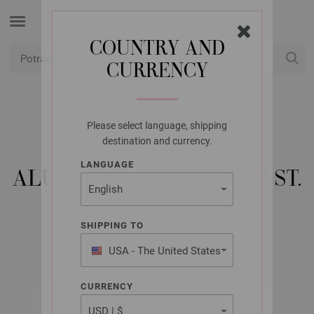
COUNTRY AND
CURRENCY
USD
Moj račun
Please select language, shipping
LANA GROSSA
destination and currency.
KRUŽNA IGLA
LANGUAGE
ALUMINIJSKA RAINBOW ST.
5,5/60 CM
SHIPPING TO
USA - The United States
of America
CURRENCY