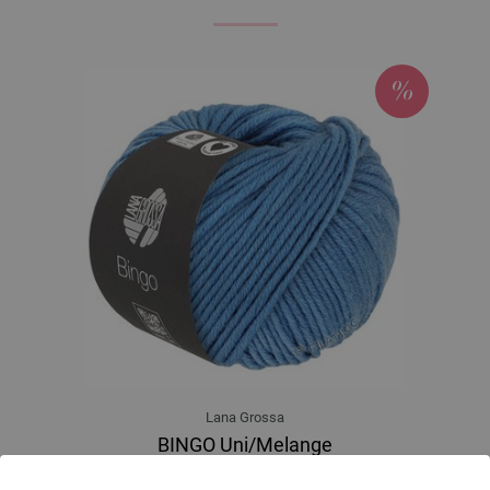
Lana Grossa
BINGO Uni/Melange
100 % Djevicavuna Merino