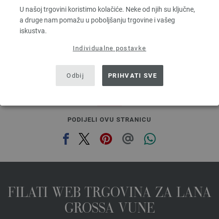
Dužina: otprilike 160 m / 50 g
U našoj trgovini koristimo kolačiće. Neke od njih su ključne,
Većina igle: 3 - 3,5
a druge nam pomažu u poboljšanju trgovine i vašeg
5,46 €
iskustva.
6,38 $
bez PDV-a, dodatno troškovi za dostavu, Osnovna cijena:
109,20 €
/ kg
Individualne postavke
prev
next
Odbij
PRIHVATI SVE
PODIJELI OVU STRANICU
FILATI WEB TRGOVINA ZA LANA
GROSSA VUNE