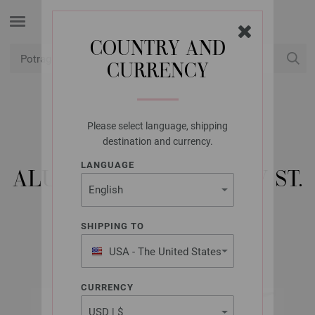
COUNTRY AND
CURRENCY
USD
Moj račun
Please select language, shipping
LANA GROSSA
destination and currency.
KRUŽNA IGLA
LANGUAGE
ALUMINIJSKA RAINBOW ST.
3,0/25 CM
SHIPPING TO
USA - The United States
of America
CURRENCY