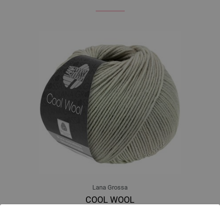
Lana Grossa
COOL WOOL
100 % Djevicavuna Merino