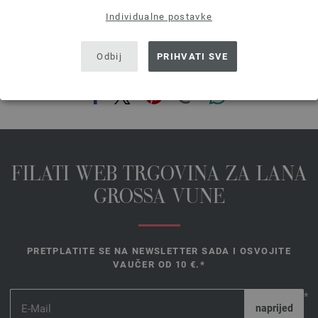
Individualne postavke
Odbij
PRIHVATI SVE
PODIJELI OVU STRANICU
FILATI WEB TRGOVINA ZA LANA
GROSSA VUNE
PRETPLATITE SE NA NEWSLETTER SADA I OSVOJITE
VAUČER OD 10 €.*
*