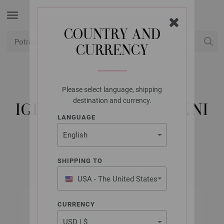
COUNTRY AND
CURRENCY
USD
Moj račun
Please select language, shipping
LANA GROSSA
destination and currency.
IGLA ZA PLETENJE JAKNI
LANGUAGE
PLASTIKA 9,0
SHIPPING TO
USA - The United States
of America
CURRENCY