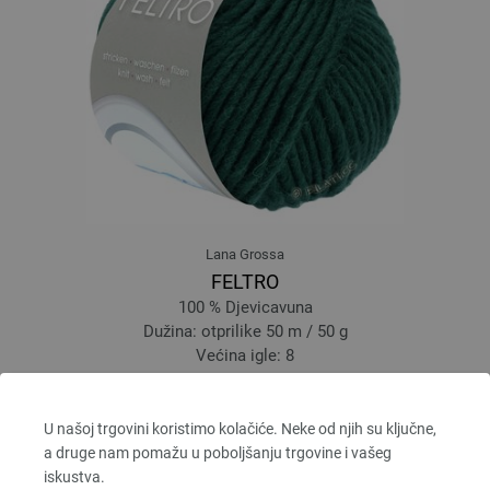
Lana Grossa
FELTRO
100 % Djevicavuna
Dužina: otprilike 50 m / 50 g
Većina igle: 8
2,94 €
3,42 $
bez PDV-a, dodatno troškovi za dostavu, Osnovna cijena:
58,80 €
/ kg
U našoj trgovini koristimo kolačiće. Neke od njih su ključne,
a druge nam pomažu u poboljšanju trgovine i vašeg
prev
next
iskustva.