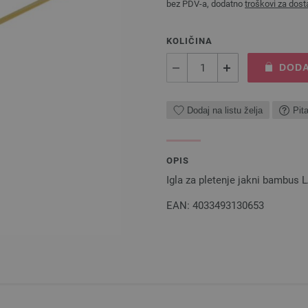
bez PDV-a, dodatno
troškovi za dost
KOLIČINA
DODA
Dodaj na listu želja
Pit
OPIS
Igla za pletenje jakni bambus
EAN: 4033493130653