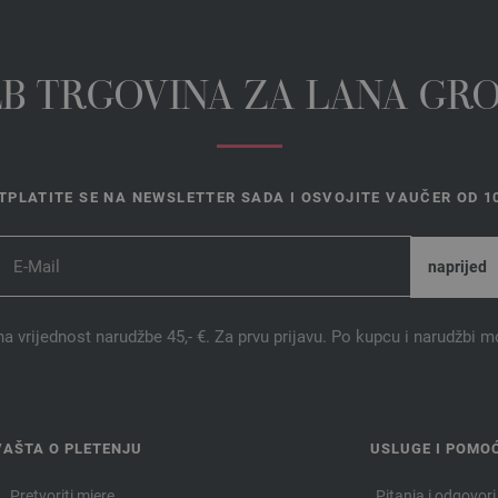
EB TRGOVINA ZA LANA GR
TPLATITE SE NA NEWSLETTER SADA I OSVOJITE VAUČER OD 10
na vrijednost narudžbe 45,- €. Za prvu prijavu. Po kupcu i narudžbi m
VAŠTA O PLETENJU
USLUGE I POMO
Pretvoriti mjere
Pitanja i odgovori