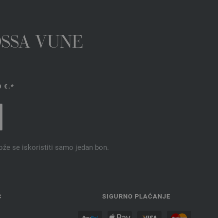
OSSA VUNE
 €.*
ože se iskoristiti samo jedan bon.
Ć
SIGURNO PLAĆANJE