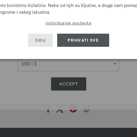
COOL WOOL
COOL WOOL Big Uni/
vini koristimo kolačiće. Neke od njih su ključne, a druge nam poma
 % Djevicavuna Merino
100 % Djevicavuna Me
rgovine i vašeg iskustva.
a: otprilike 160 m / 50 g
Dužina: otprilike 120 m 
Individualne postavke
Većina igle: 3 - 3,5
Većina igle: 3,5 - 4
SHIPPING TO
5,46 €
3,70 € - 5,46 €
6,35 $
4,31 $ - 6,35 $
USA - The United States of America
Odbij
PRIHVATI SVE
troškovi za dostavu, Osnovna cijena:
109,20 €
bez PDV-a, dodatno troškovi za dostavu, Osn
/ kg
109,20 €
/ kg
CURRENCY
ACCEPT
PODIJELI OVU STRANICU