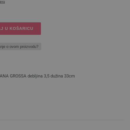
avu
J U KOŠARICU
anje o ovom proizvodu?
 LANA GROSSA debljina 3,5 dužina 33cm