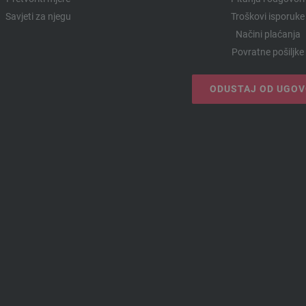
Savjeti za njegu
Troškovi isporuke
Načini plaćanja
Povratne pošiljke
ODUSTAJ OD UGO