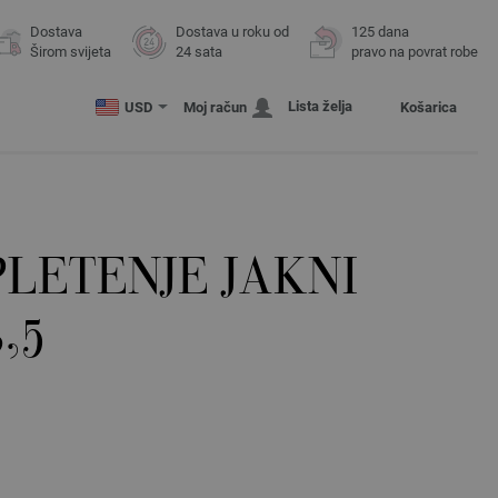
Dostava
Dostava u roku od
125 dana
Širom svijeta
24 sata
pravo na povrat robe
Lista želja
USD
Moj račun
Košarica
PLETENJE JAKNI
,5