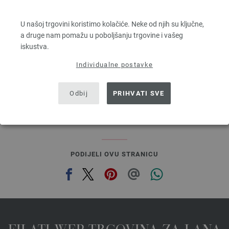
ELASTICO
96 % Pamuk, 4 % Polyester (elité)
U našoj trgovini koristimo kolačiće. Neke od njih su ključne,
Dužina: otprilike 160 m / 50 g
a druge nam pomažu u poboljšanju trgovine i vašeg
Većina igle: 3,5 - 4,5
iskustva.
4,16 €
4,86 $
Individualne postavke
bez PDV-a, dodatno troškovi za dostavu, Osnovna cijena:
83,20 €
/ kg
prev
next
Odbij
PRIHVATI SVE
PODIJELI OVU STRANICU