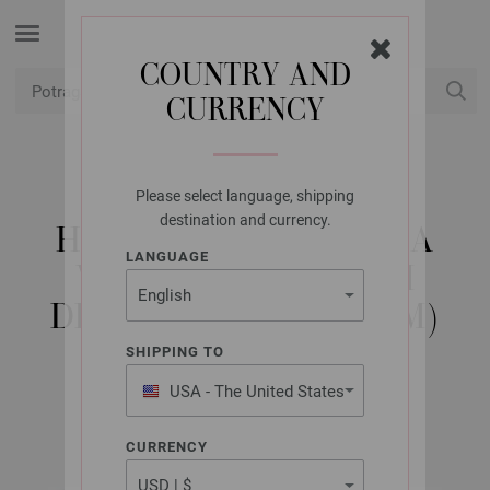
COUNTRY AND
CURRENCY
USD
Moj račun
Please select language, shipping
LANA GROSSA
destination and currency.
HEKLICA / KUKICA ZA
LANGUAGE
VUNU SA MEKANOM
DRŠKOM (ALUMINIJUM)
12,0
SHIPPING TO
USA - The United States
of America
CURRENCY