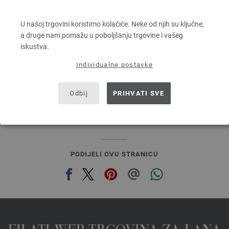
ELASTICO
96 % Pamuk, 4 % Polyester (elité)
U našoj trgovini koristimo kolačiće. Neke od njih su ključne,
Dužina: otprilike 160 m / 50 g
a druge nam pomažu u poboljšanju trgovine i vašeg
Većina igle: 3,5 - 4,5
iskustva.
4,16 €
4,86 $
Individualne postavke
bez PDV-a, dodatno troškovi za dostavu, Osnovna cijena:
83,20 €
/ kg
prev
next
Odbij
PRIHVATI SVE
PODIJELI OVU STRANICU