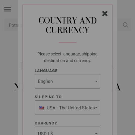
COUNTRY AND
CURRENCY
USD
Moj račun
Please select language, shipping
LANA GROSSA
destination and currency.
DVOKRAKA IGLA ZA
LANGUAGE
PLETENJE OD
NEHRĐAJUĆEG ČELIKA
VELIČINE 3,5/20CM
SHIPPING TO
USA - The United States
of America
CURRENCY