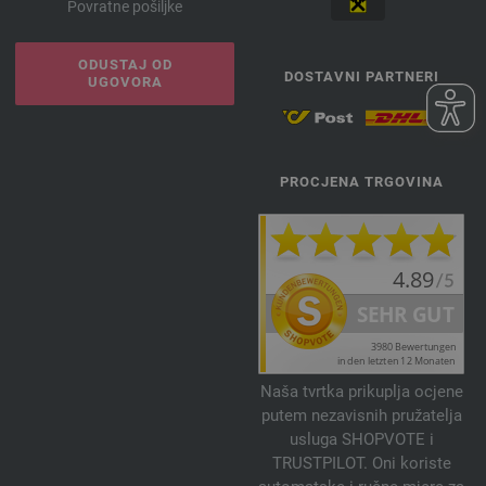
Povratne pošiljke
ODUSTAJ OD
DOSTAVNI PARTNERI
UGOVORA
PROCJENA TRGOVINA
Naša tvrtka prikuplja ocjene
putem nezavisnih pružatelja
usluga SHOPVOTE i
TRUSTPILOT. Oni koriste