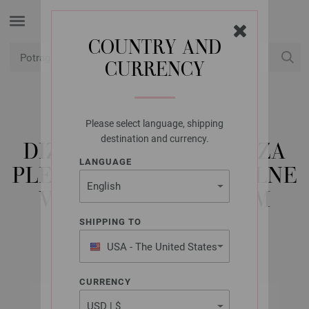
COUNTRY AND
CURRENCY
USD
Moj račun
Please select language, shipping
LANA GROSSA
destination and currency.
DIZAJN KRUŽNE IGLE ZA
LANGUAGE
PLETENJE-DRVO SIGNALNE
VELIČINE 10,0/100CM
SHIPPING TO
USA - The United States
of America
CURRENCY