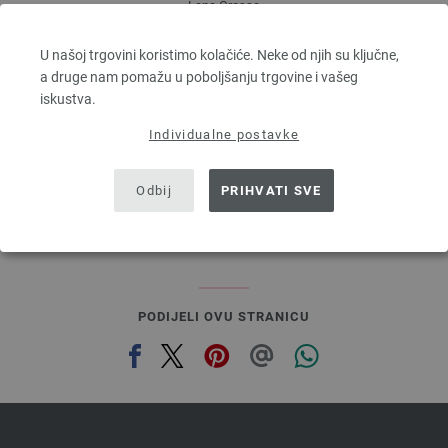
Lana Grossa
MILLE II
50 % Djevicavuna Merino, 50 % Akril
U našoj trgovini koristimo kolačiće. Neke od njih su ključne,
Dužina: otprilike 55 m / 50 g
a druge nam pomažu u poboljšanju trgovine i vašeg
Većina igle: 7 - 8
iskustva.
3,78 €
Individualne postavke
4,42 $
bez PDV-a, dodatno troškovi za dostavu, Osnovna cijena:
75,60 €
/ kg
prev
next
Odbij
PRIHVATI SVE
PODIJELI OVU STRANICU