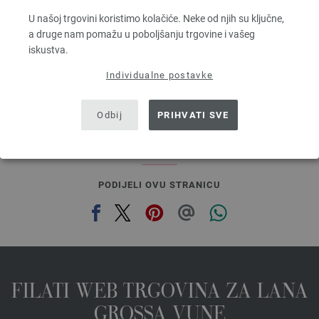
Dužina: otprilike 160 m / 50 g
U našoj trgovini koristimo kolačiće. Neke od njih su ključne,
Većina igle: 3 - 3,5
a druge nam pomažu u poboljšanju trgovine i vašeg
5,46 €
iskustva.
6,35 $
bez PDV-a, dodatno troškovi za dostavu, Osnovna cijena:
109,20 €
/ kg
Individualne postavke
prev
next
Odbij
PRIHVATI SVE
PODIJELI OVU STRANICU
FILATI WEB TRGOVINA ZA LANA
GROSSA VUNE