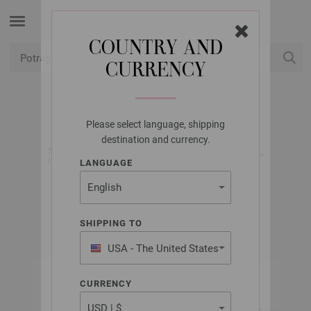
COUNTRY AND
CURRENCY
USD
Moj račun
Please select language, shipping
LANA GROSSA
destination and currency.
5 IGALA BOJE DRVO-
LANGUAGE
DIZAJN 3,75/15CM
SHIPPING TO
USA - The United States
of America
CURRENCY