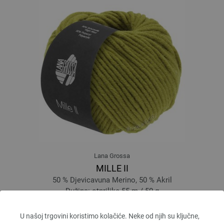
Lana Grossa
MILLE II
50 % Djevicavuna Merino, 50 % Akril
Dužina: otprilike 55 m / 50 g
Većina igle: 7 - 8
3,78 €
U našoj trgovini koristimo kolačiće. Neke od njih su ključne,
4,40 $