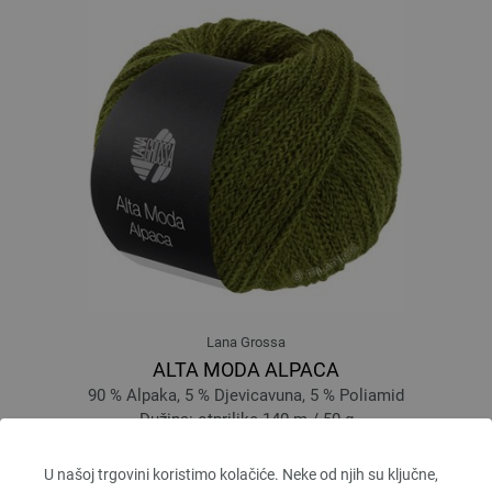
Lana Grossa
ALTA MODA ALPACA
90 % Alpaka, 5 % Djevicavuna, 5 % Poliamid
Dužina: otprilike 140 m / 50 g
Većina igle: 5 - 6
6,68 €
U našoj trgovini koristimo kolačiće. Neke od njih su ključne,
7,81 $