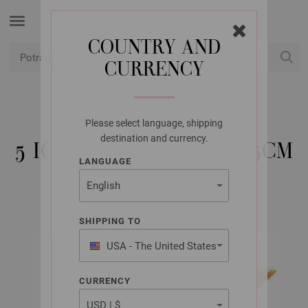
COUNTRY AND
CURRENCY
USD
Moj račun
Please select language, shipping
LANA GROSSA
destination and currency.
5 IGALA BAMBUS 2,0/15CM
LANGUAGE
SHIPPING TO
USA - The United States
of America
CURRENCY