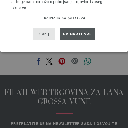
a druge nam pomažu u poboljšanju trgovine i vašeg
bez PDV-a, dodatno troškovi za dostavu, Osnovna cijena:
133,60 €
/ kg
iskustva.
prev
next
Individualne postavke
Odbij
PRIHVATI SVE
PODIJELI OVU STRANICU
FILATI WEB TRGOVINA ZA LANA
GROSSA VUNE
PRETPLATITE SE NA NEWSLETTER SADA I OSVOJITE