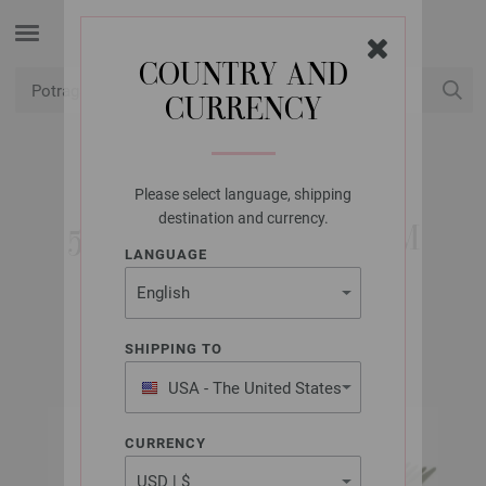
COUNTRY AND
CURRENCY
USD
Moj račun
Please select language, shipping
LANA GROSSA
destination and currency.
5 IGALA ALUMINIJUM
LANGUAGE
4,0/20CM
SHIPPING TO
USA - The United States
of America
CURRENCY