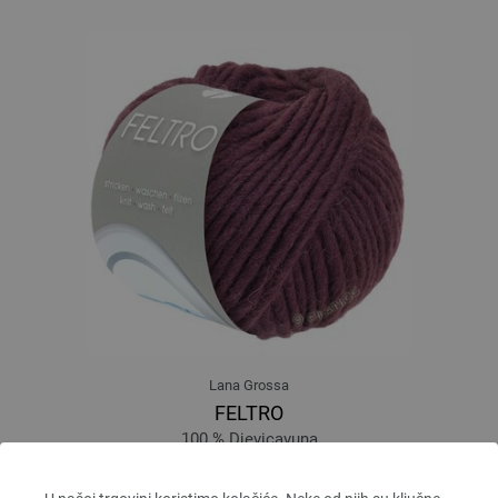
Lana Grossa
FELTRO
100 % Djevicavuna
Dužina: otprilike 50 m / 50 g
Većina igle: 8