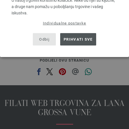
U našoj trgovini koristimo kolačiće. Neke od njih su ključne,
2,94 €
a druge nam pomažu u poboljšanju trgovine i vašeg
3,43 $
iskustva.
bez PDV-a, dodatno troškovi za dostavu, Osnovna cijena:
58,80 €
/ kg
Individualne postavke
prev
next
Odbij
PRIHVATI SVE
PODIJELI OVU STRANICU
FILATI WEB TRGOVINA ZA LANA
GROSSA VUNE