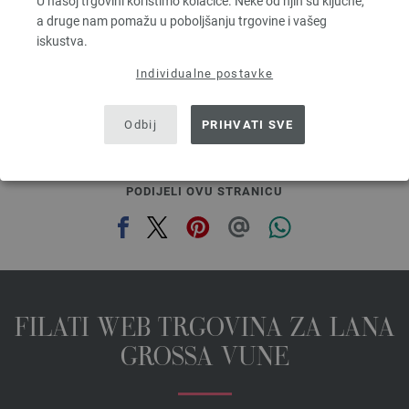
U našoj trgovini koristimo kolačiće. Neke od njih su ključne,
5,46 €
a druge nam pomažu u poboljšanju trgovine i vašeg
6,37 $
iskustva.
bez PDV-a, dodatno troškovi za dostavu, Osnovna cijena:
109,20 €
/ kg
Individualne postavke
prev
next
Odbij
PRIHVATI SVE
PODIJELI OVU STRANICU
FILATI WEB TRGOVINA ZA LANA
GROSSA VUNE