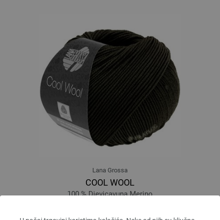
Lana Grossa
COOL WOOL
100 % Djevicavuna Merino
Dužina: otprilike 160 m / 50 g
Većina igle: 3 - 3,5