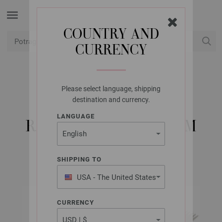
COUNTRY AND
CURRENCY
USD
Moj račun
Please select language, shipping
LANA GROSSA
destination and currency.
5 IGALA ALUMINIJ
LANGUAGE
RAINBOW ST. 2,0/15CM
SHIPPING TO
USA - The United States
of America
CURRENCY