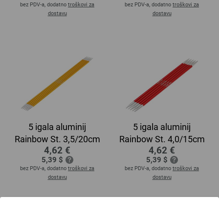
bez PDV-a, dodatno
troškovi za
bez PDV-a, dodatno
troškovi za
dostavu
dostavu
5 igala aluminij
5 igala aluminij
Rainbow St. 3,5/20cm
Rainbow St. 4,0/15cm
4,62 €
4,62 €
5,39 $
5,39 $
bez PDV-a, dodatno
troškovi za
bez PDV-a, dodatno
troškovi za
dostavu
dostavu