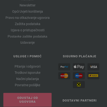
Newsletter
Opći Uvjeti korištenja
Pravo na otkazivanje ugovora
Zaštita podataka
Izjava o pristupačnosti
Postavke zaštite podataka
Izdavanje
USLUGE I POMOĆ
SIGURNO PLAĆANJE
Pitanja i odgovori
Troškovi isporuke
Načini plaćanja
Povratne pošiljke
ODUSTAJ OD
DOSTAVNI PARTNERI
UGOVORA