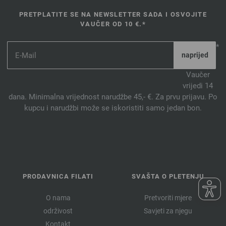
PRETPLATITE SE NA NEWSLETTER SADA I OSVOJITE
VAUČER OD 10 €.*
*
Vaučer
vrijedi 14
dana. Minimalna vrijednost narudžbe 45,- €. Za prvu prijavu. Po
kupcu i narudžbi može se iskoristiti samo jedan bon.
PRODAVNICA FILATI
SVAŠTA O PLETENJU
O nama
Pretvoriti mjere
održivost
Savjeti za njegu
Kontakt