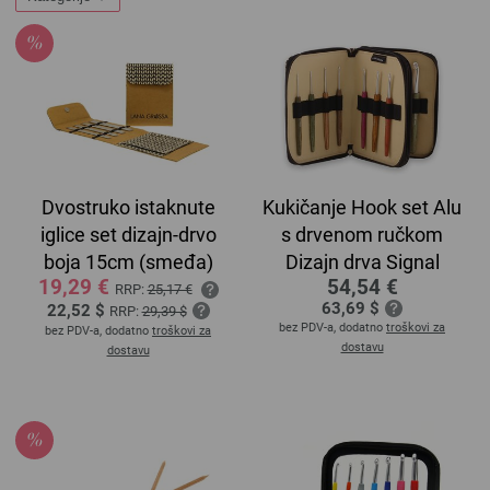
Dvostruko istaknute
Kukičanje Hook set Alu
iglice set dizajn-drvo
s drvenom ručkom
boja 15cm (smeđa)
Dizajn drva Signal
19,29 €
54,54 €
RRP:
25,17 €
63,69 $
22,52 $
RRP:
29,39 $
bez PDV-a, dodatno
troškovi za
bez PDV-a, dodatno
troškovi za
dostavu
dostavu