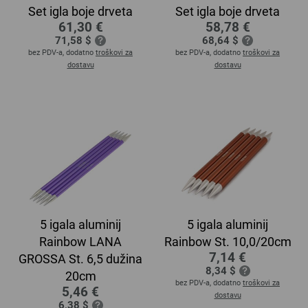
Set igla boje drveta
Set igla boje drveta
61,30 €
58,78 €
71,58 $
68,64 $
bez PDV-a, dodatno
troškovi za
bez PDV-a, dodatno
troškovi za
dostavu
dostavu
5 igala aluminij
5 igala aluminij
Rainbow LANA
Rainbow St. 10,0/20cm
7,14 €
GROSSA St. 6,5 dužina
8,34 $
20cm
bez PDV-a, dodatno
troškovi za
5,46 €
dostavu
6,38 $