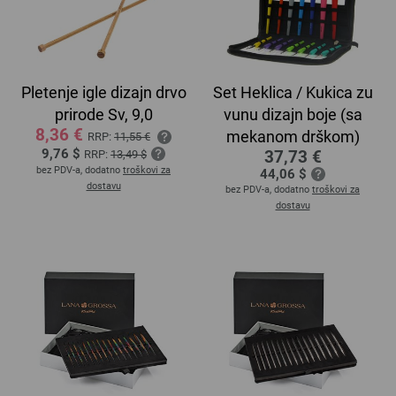
Pletenje igle dizajn drvo
Set Heklica / Kukica zu
prirode Sv, 9,0
vunu dizajn boje (sa
8,36 €
mekanom drškom)
RRP:
11,55 €
9,76 $
37,73 €
RRP:
13,49 $
bez PDV-a, dodatno
troškovi za
44,06 $
dostavu
bez PDV-a, dodatno
troškovi za
dostavu