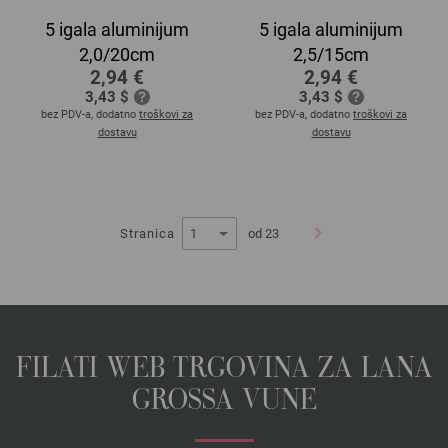
5 igala aluminijum
5 igala aluminijum
2,0/20cm
2,5/15cm
2,94 €
2,94 €
3,43 $
3,43 $
bez PDV-a, dodatno
troškovi za
bez PDV-a, dodatno
troškovi za
dostavu
dostavu
Stranica
od 23
FILATI WEB TRGOVINA ZA LANA
GROSSA VUNE