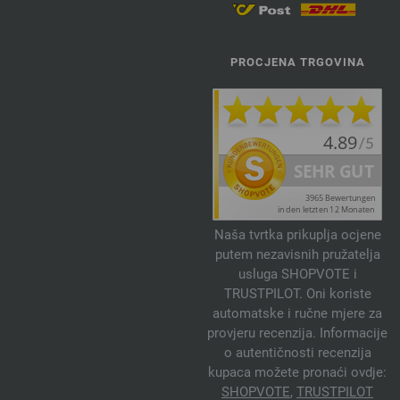
PROCJENA TRGOVINA
Naša tvrtka prikuplja ocjene
putem nezavisnih pružatelja
usluga SHOPVOTE i
TRUSTPILOT. Oni koriste
automatske i ručne mjere za
provjeru recenzija. Informacije
o autentičnosti recenzija
kupaca možete pronaći ovdje:
SHOPVOTE
,
TRUSTPILOT