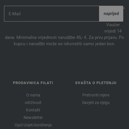
*
Vaučer
vrijedi 14
dana. Minimalna vrijednost narudžbe 45,- €. Za prvu prijavu. Po
kupcu i narudžbi može se iskoristiti samo jedan bon.
PRODAVNICA FILATI
SVAŠTA O PLETENJU
O nama
Pretvoriti mjere
održivost
Savjeti za njegu
Kontakt
Newsletter
Opći Uvjeti korištenja