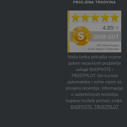
PROCJENA TRGOVINA
Naša tvrtka prikuplja ocjene
putem nezavisnih pružatelja
usluga SHOPVOTE i
TRUSTPILOT. Oni koriste
automatske i ručne mjere za
provjeru recenzija. Informacije
o autentičnosti recenzija
kupaca možete pronaći ovdje:
SHOPVOTE
,
TRUSTPILOT