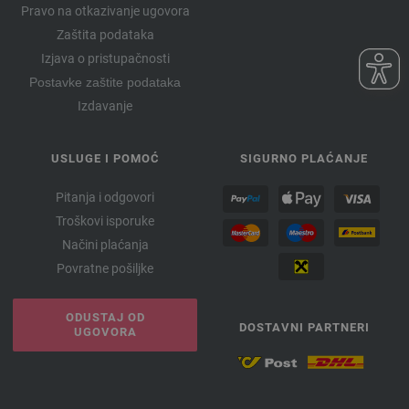
Pravo na otkazivanje ugovora
Zaštita podataka
Izjava o pristupačnosti
Postavke zaštite podataka
Izdavanje
USLUGE I POMOĆ
SIGURNO PLAĆANJE
Pitanja i odgovori
Troškovi isporuke
Načini plaćanja
Povratne pošiljke
ODUSTAJ OD
DOSTAVNI PARTNERI
UGOVORA