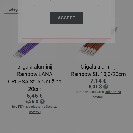
Kategorije
ACCEPT
5 igala aluminij
5 igala aluminij
Rainbow LANA
Rainbow St. 10,0/20cm
7,14 €
GROSSA St. 6,5 dužina
8,31 $
20cm
bez PDV-a, dodatno
troškovi za
5,46 €
dostavu
6,35 $
bez PDV-a, dodatno
troškovi za
dostavu