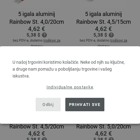
5 igala aluminij
5 igala aluminij
Rainbow St. 4,0/20cm
Rainbow St. 4,5/15cm
4,62 €
4,62 €
5,38 $
5,38 $
bez PDV-a, dodatno
troškovi za
bez PDV-a, dodatno
troškovi za
dostavu
dostavu
U našoj trgovini koristimo kolačiće. Neke od njih su ključne,
a druge nam pomažu u poboljšanju trgovine i vašeg
iskustva.
Individualne postavke
Odbij
PRIHVATI SVE
5 igala aluminij
5 igala aluminij
Rainbow St. 4,5/20cm
Rainbow St. 5,0/20cm
4,62 €
4,62 €
5,38 $
5,38 $