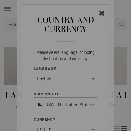
COUNTRY AND
CURRENCY
USD
Moj račun
Please select language, shipping
destination and currency.
LANGUAGE
LANA GROSSA IGLE | 5 IGLA |
SHIPPING TO
ALUMINIJSKA RAINBOW
USA - The United States
of America
CURRENCY
Izgled: