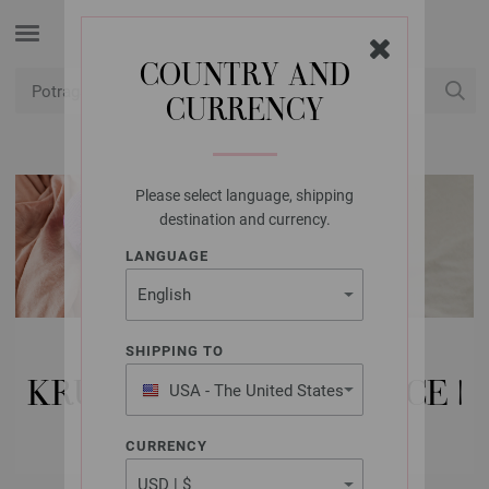
COUNTRY AND
CURRENCY
USD
Moj račun
Please select language, shipping
destination and currency.
LANGUAGE
LANA GROSSA IGLE |
SHIPPING TO
KRUŽNO PLETENJE IGLICE |
USA - The United States
of America
% JUMBO %
CURRENCY