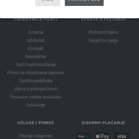
PRODAVNICA FILATI
SVAŠTA O PLETENJU
O nama
Pretvoriti mjere
održivost
Savjeti za njegu
Kontakt
Newsletter
Opći Uvjeti korištenja
Pravo na otkazivanje ugovora
Zaštita podataka
Izjava o pristupačnosti
Postavke zaštite podataka
Izdavanje
USLUGE I POMOĆ
SIGURNO PLAĆANJE
Pitanja i odgovori