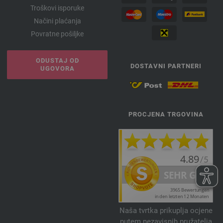
Troškovi isporuke
Načini plaćanja
Povratne pošiljke
ODUSTAJ OD
DOSTAVNI PARTNERI
UGOVORA
PROCJENA TRGOVINA
Naša tvrtka prikuplja ocjene
putem nezavisnih pružatelja