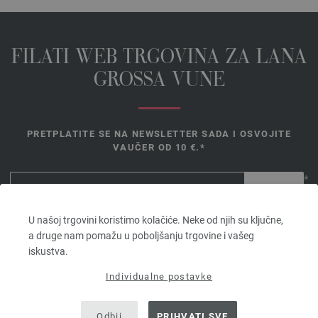
FILATI WEB TRGOVINA ZA LANA
GROSSA VUNE
PRETPLATITE SE NA NEWSLETTER SADA I OSVOJITE
VAUČER OD 10 €.*
*
Vaučer
U našoj trgovini koristimo kolačiće. Neke od njih su ključne,
vrijedi 14
a druge nam pomažu u poboljšanju trgovine i vašeg
dana. Minimalna vrijednost narudžbe 45,- €. Za prvu prijavu. Po
iskustva.
kupcu i narudžbi može se iskoristiti samo jedan bon.
Individualne postavke
Odbij
PRIHVATI SVE