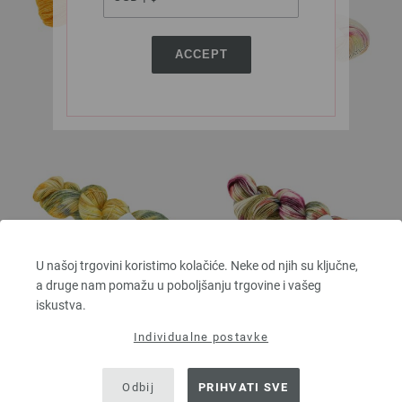
ACCEPT
252-Tulsi
258-Kesar
U našoj trgovini koristimo kolačiće. Neke od njih su ključne,
a druge nam pomažu u poboljšanju trgovine i vašeg
iskustva.
259-Badaam
267-Lichi
Individualne postavke
Odbij
PRIHVATI SVE