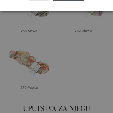
268-Mewa
269-Cheeku
270-Papita
UPUTSTVA ZA NJEGU