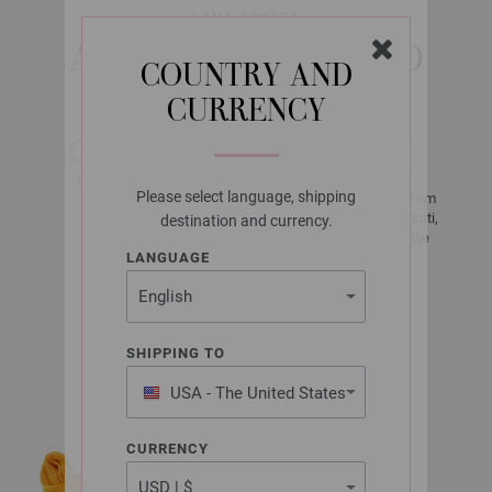
LANA GROSSA
ALLORA HAND-DYED
COUNTRY AND
CURRENCY
otprilike 300
50 g
m
Please select language, shipping
10 x 10 cm
3 - 3,5
po 50 g
34 Sortirati,
destination and currency.
24 Petlje
LANGUAGE
Broj 38 - 40
otprilike 250
SHIPPING TO
- 300 g
USA - The United States
of America
CURRENCY